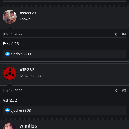
e
a
c
essa123
t
Known
i
o
n
s
Jan 14, 2022
#4
:
Essa123
R
ajedres8808
e
a
c
VIP232
t
Active member
i
o
n
s
Jan 14, 2022
#5
:
VIP232
R
ajedres8808
e
a
c
windi26
t