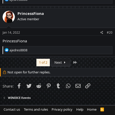
e
a
c
PrincessFiona
t
Active member
i
o
n
s
Jan 14, 2022
#20
:
PrincessFiona
R
ajedres8808
e
a
c
Last
1 of 2
Next
t
i
Not open for further replies.
o
n
s
Facebook
Twitter
Reddit
Pinterest
Tumblr
WhatsApp
Email
Link
Share:
:
WINDICE Events
Contact us
Terms and rules
Privacy policy
Help
Home
R
S