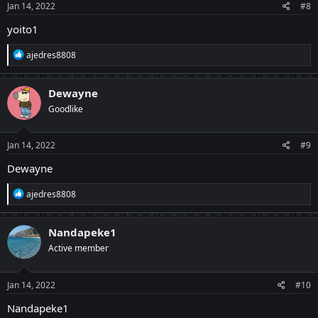
s
Jan 14, 2022
#8
:
yoito1
R
ajedres8808
e
a
c
Dewayne
t
Goodlike
i
o
n
s
Jan 14, 2022
#9
:
Dewayne
R
ajedres8808
e
a
c
Nandapeke1
t
Active member
i
o
n
s
Jan 14, 2022
#10
:
Nandapeke1