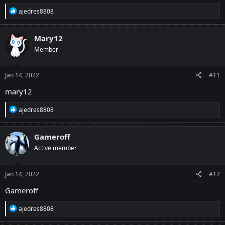
R
ajedres8808
e
a
c
Mary12
t
Member
i
o
n
s
Jan 14, 2022
#11
:
mary12
R
ajedres8808
e
a
c
Gameroff
t
Active member
i
o
n
s
Jan 14, 2022
#12
:
Gameroff
R
ajedres8808
e
a