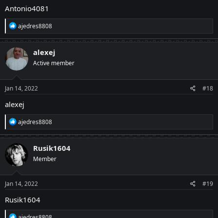
Antonio4081
R
ajedres8808
e
a
c
alexej
t
Active member
i
o
n
s
Jan 14, 2022
#18
:
alexej
R
ajedres8808
e
a
c
Rusik1604
t
Member
i
o
n
s
Jan 14, 2022
#19
:
Rusik1604
R
ajedres8808