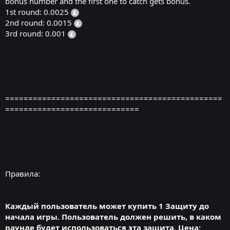
bonus number and the first one to catch gets bonus.
1st round: 0.0025
2nd round: 0.0015
3rd round: 0.001
===============================================
=============================
Правила:
Каждый пользователь может купить 1 Защиту до
начала игры. Пользователь должен решить, в каком
раунде будет использоваться эта защита. Цена: