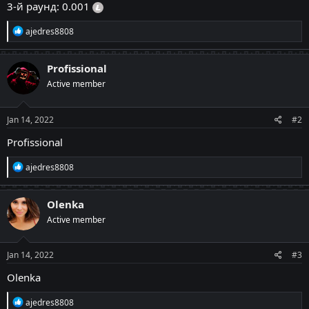
3-й раунд: 0.001
R
ajedres8808
e
a
c
Profissional
t
Active member
i
o
n
s
Jan 14, 2022
#2
:
Profissional
R
ajedres8808
e
a
c
Olenka
t
Active member
i
o
n
s
Jan 14, 2022
#3
:
Olenka
R
ajedres8808