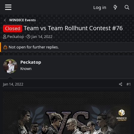
Log in
WINDICE Events
Team vs Team Rollhunt Contest #76
Closed
T
S
Peckatop
Jan 14, 2022
h
t
r
Not open for further replies.
a
e
r
a
t
Peckatop
d
d
s
a
Known
t
t
a
e
Jan 14, 2022
#1
r
t
e
r