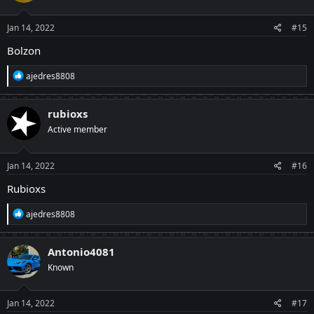
o
n
s
Jan 14, 2022
#15
:
Bolzon
R
ajedres8808
e
a
c
rubioxs
t
Active member
i
o
n
s
Jan 14, 2022
#16
:
Rubioxs
R
ajedres8808
e
a
c
Antonio4081
t
Known
i
o
n
s
Jan 14, 2022
#17
: