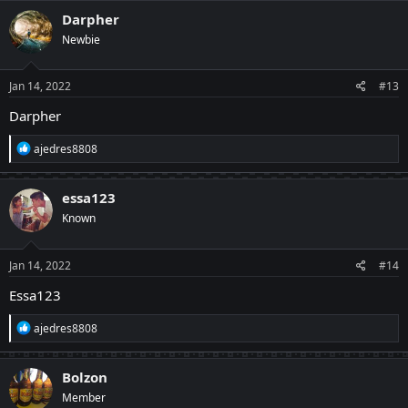
c
Darpher
t
Newbie
i
o
n
s
Jan 14, 2022
#13
:
Darpher
R
ajedres8808
e
a
c
essa123
t
Known
i
o
n
s
Jan 14, 2022
#14
:
Essa123
R
ajedres8808
e
a
c
Bolzon
t
Member
i