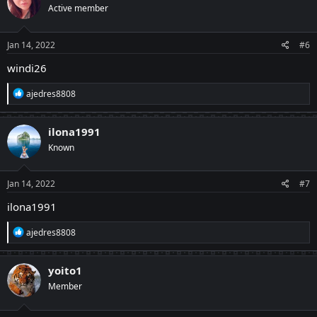
Active member
i
o
n
s
Jan 14, 2022
#6
:
windi26
R
ajedres8808
e
a
c
ilona1991
t
Known
i
o
n
s
Jan 14, 2022
#7
:
ilona1991
R
ajedres8808
e
a
c
yoito1
t
Member
i
o
n