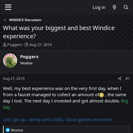
Log in
WINDICE Discussion
What was your biggest and best Windice
experience?
T
S
Poggers
Aug 27, 2019
h
t
r
a
Poggers
e
r
Newbie
a
t
d
d
s
a
Aug 27, 2019
#1
t
t
a
e
Well, my best experience was on the very first day, when I
r
from a faucet managed to collect an amount of
, the same
t
day I lost. The next day I invested and got almost double.
Big
e
day
r
Let's go up, calmly and coldly. Good games everyone
R
Rexona