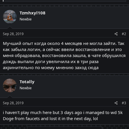
e
a
c
Tzmhxyl108
t
Newbie
i
o
n
s
Sep 28, 2019
#2
:
Мучший опыт когда около 4 месяцев не могла зайти. Так
как забыла логин, а сейчас ввели восстановление и это
меня обрадовала, восстановила зашла, в чате обрушился
дождь выпали доги увеличила их в три раза
ахринительно по моему мнению заход сюда
Totally
Newbie
Sep 28, 2019
#3
i haven't play much here but 3 days ago i managed to wd 5k
Doge from faucets and lost it in the next day, lol