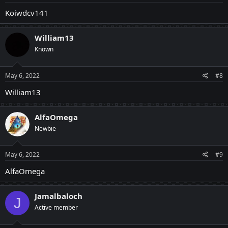
Koiwdcv141
William13
Known
May 6, 2022
#8
William13
AlfaOmega
Newbie
May 6, 2022
#9
AlfaOmega
Jamalbaloch
J
Active member