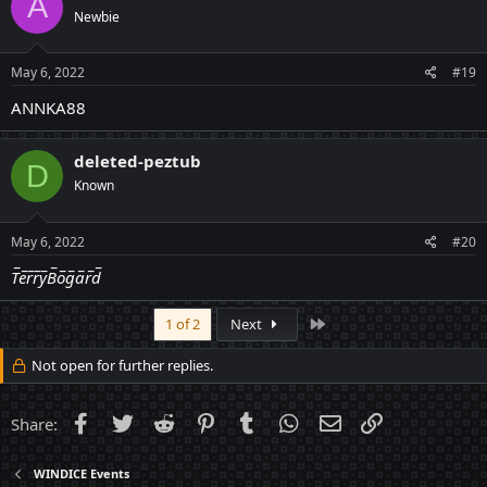
A
Newbie
May 6, 2022
#19
ANNKA88
deleted-peztub
D
Known
May 6, 2022
#20
T̅e̅r̅r̅y̅B̅o̅g̅a̅r̅d̅
Last
1 of 2
Next
Not open for further replies.
Facebook
Twitter
Reddit
Pinterest
Tumblr
WhatsApp
Email
Link
Share:
WINDICE Events