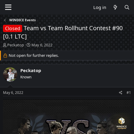
Log in
WINDICE Events
Team vs Team Rollhunt Contest #90
Closed
[0.1 LTC]
T
S
Peckatop
May 6, 2022
h
t
r
Not open for further replies.
a
e
r
a
t
Peckatop
d
d
s
a
Known
t
t
a
e
May 6, 2022
#1
r
t
e
r