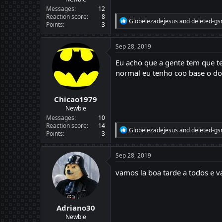
Messages
12
Reaction score
8
R
Globelezadejesus
and
deleted-gs
Points
3
e
a
c
Sep 28, 2019
t
i
Eu acho que a gente tem que t
o
normal eu tenho coo base o do
n
s
:
Chicao1979
Newbie
Messages
10
Reaction score
14
R
Globelezadejesus
and
deleted-gs
Points
3
e
a
c
Sep 28, 2019
t
i
vamos la boa tarde a todos e 
o
n
s
:
Adriano30
Newbie