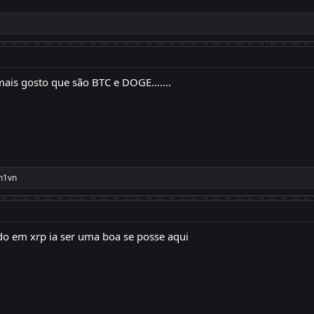
ais gosto que são BTC e DOGE.......
n1vn
do em xrp ia ser uma boa se posse aqui