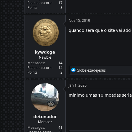
Reaction score
17
Points
8
Nov 15, 2019
quando sera que o site vai ad
kywdoge
Newbie
Messages
14
Reaction score
14
R
Globelezadejesus
Points
3
e
a
c
Jan 1, 2020
t
i
minimo umas 10 moedas seri
o
n
s
:
detonador
Member
Messages
41