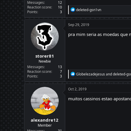
Messages
12
Reaction score
10
R
deleted-gsn1vn
Points
3
e
a
c
Sep 29, 2019
t
i
pra mim seria as moedas que m
o
n
s
:
storer81
Newbie
Messages
13
Reaction score
7
R
Globelezadejesus
and
deleted-gs
Points
3
e
a
c
Oct 2, 2019
t
i
muitos cassinos estao apostan
o
n
s
:
alexandre12
Member
Messages
31