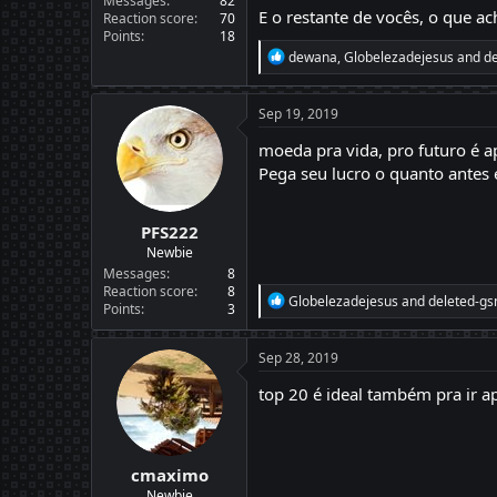
Messages
82
E o restante de vocês, o que a
Reaction score
70
Points
18
R
dewana
,
Globelezadejesus
and
d
e
a
c
Sep 19, 2019
t
i
moeda pra vida, pro futuro é a
o
Pega seu lucro o quanto antes 
n
s
:
PFS222
Newbie
Messages
8
Reaction score
8
R
Globelezadejesus
and
deleted-gs
Points
3
e
a
c
Sep 28, 2019
t
i
top 20 é ideal também pra ir a
o
n
s
:
cmaximo
Newbie