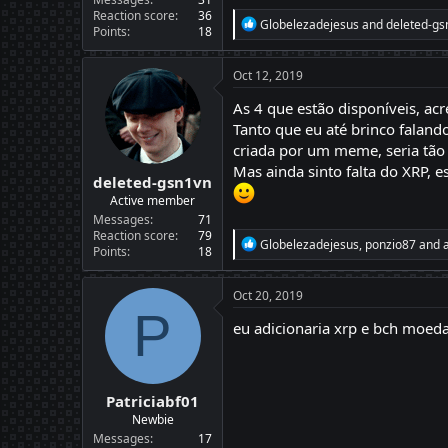
Reaction score
36
R
Globelezadejesus
and
deleted-gs
Points
18
e
a
c
Oct 12, 2019
t
i
As 4 que estão disponíveis, ac
o
Tanto que eu até brinco falan
n
criada por um meme, seria tão 
s
:
Mas ainda sinto falta do XRP, e
deleted-gsn1vn
Active member
Messages
71
Reaction score
79
R
Globelezadejesus
,
ponzio87
and
Points
18
e
a
c
Oct 20, 2019
t
P
i
eu adicionaria xrp e bch moed
o
n
s
:
Patriciabf01
Newbie
Messages
17