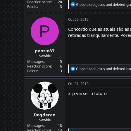
Reaction score
20
R
Globelezadejesus
and
deleted-gs
Points
3
e
a
c
Oct 20, 2019
t
P
i
Concordo que as atuais são as m
o
retiradas tranquilamente. Por
n
s
:
ponzio87
Newbie
Messages
5
Reaction score
6
R
Globelezadejesus
and
deleted-gs
Points
3
e
a
c
Oct 31, 2019
t
i
xrp vai ser o futuro
o
n
s
:
Dogderan
Newbie
Messages
18
Reaction score
14