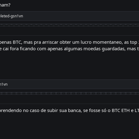
cham?
eleted-gsn1vn
penas BTC, mas pra arriscar obter um lucro momentaneo, as top 2
e cai fora ficando com apenas algumas moedas guardadas, mas to
n1vn
prendendo no caso de subir sua banca, se fosse só o BTC ETH e LT