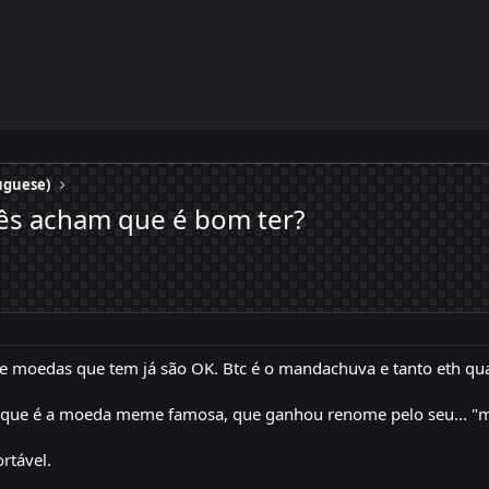
uguese)
ês acham que é bom ter?
e moedas que tem já são OK. Btc é o mandachuva e tanto eth quan
orque é a moeda meme famosa, que ganhou renome pelo seu... "ma
rtável.