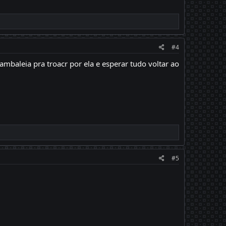
#4
aleia pra troacr por ela e esperar tudo voltar ao
#5