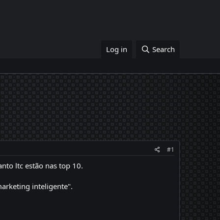
Log in
Search
#1
to ltc estão nas top 10.
rketing inteligente".