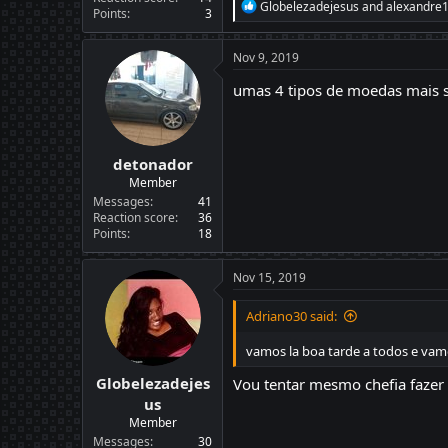
R
Globelezadejesus
and
alexandre
Points
3
e
a
c
Nov 9, 2019
t
i
umas 4 tipos de moedas mais 
o
n
s
:
detonador
Member
Messages
41
Reaction score
36
Points
18
Nov 15, 2019
Adriano30 said:
vamos la boa tarde a todos e vam
Globelezadejes
Vou tentar mesmo chefia fazer
us
Member
Messages
30