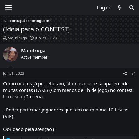
Log in
Português (Portuguese)
(Ideia para o CONTEST)
T
S
Maudruga
Jun 21, 2023
h
t
r
a
Maudruga
e
r
Active member
a
t
d
d
s
a
Jun 21, 2023
#1
t
t
a
e
Como muitos já perceberam, últimos dias está aparecendo
r
muitas contas (FAKE) (Com menos de 1h de jogo) no contest.
t
Uma solução seria...
e
r
- Poder participar jogadores que tem no mínimo 10 Leveis
(VIP).
Obrigado pela atenção (=