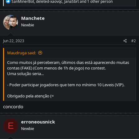
R
SanMinerBot
,
deleted-xaovqc
,
JanaSbrt
and 1 other person
e
a
c
Manchete
t
Newbie
i
o
n
s
Jun 22, 2023
#2
:
Maudruga said:
Como muitos já perceberam, últimos dias está aparecendo muitas
contas (FAKE) (Com menos de 1h de jogo) no contest.
Uma solução seria...
- Poder participar jogadores que tem no mínimo 10 Leveis (VIP).
Obrigado pela atenção (=
concordo
erroneousnick
E
Newbie