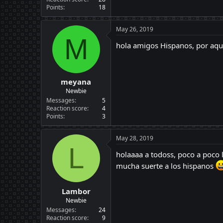
Points
18
May 26, 2019
M
hola amigos Hispanos, por aq
meyana
Newbie
Messages
5
Reaction score
4
Points
3
May 28, 2019
L
holaaaa a todoss, poco a poco l
mucha suerte a los hispanos
Lambor
Newbie
Messages
24
Reaction score
9