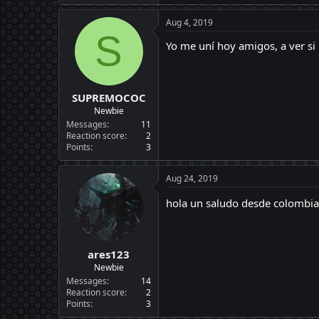
Aug 4, 2019
S
Yo me uní hoy amigos, a ver si 
SUPREMOCOC
Newbie
Messages
11
Reaction score
2
Points
3
Aug 24, 2019
hola un saludo desde colombi
ares123
Newbie
Messages
14
Reaction score
2
Points
3