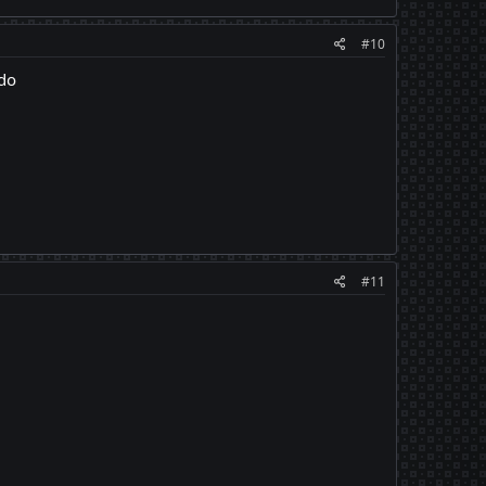
#10
ndo
#11