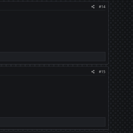
#14
#15