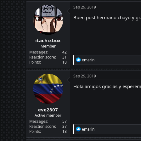
Sep 29, 2019
Buen post hermano chayo y gra
itachixbox
Member
Messages
42
Reaction score
31
R
emarin
Points
18
e
a
c
Sep 29, 2019
t
i
Hola amigos gracias y espere
o
n
s
:
eve2807
Active member
Messages
57
Reaction score
37
R
emarin
Points
18
e
a