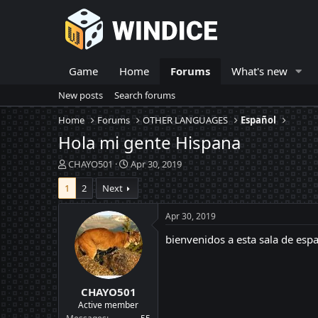
Game
Home
Forums
What's new
New posts
Search forums
Home
Forums
OTHER LANGUAGES
Español
Hola mi gente Hispana
T
S
CHAYO501
Apr 30, 2019
h
t
1
2
Next
r
a
e
r
a
t
Apr 30, 2019
d
d
bienvenidos a esta sala de esp
s
a
t
t
a
e
r
CHAYO501
t
e
Active member
r