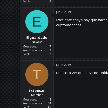
Points
3
Jun 7, 2019
E
Excelente chayo hay que hacer 
criptomonedas
Elguardado
Newbie
Messages
7
Reaction score
2
Points
3
Jun 9, 2019
T
un gusto ver que hay comunida
txtpocar
Member
Messages
48
Reaction score
54
Points
18