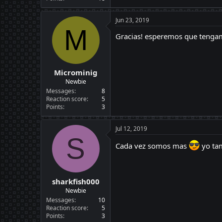
Jun 23, 2019
M
Gracias! esperemos que tenga
Microminig
Newbie
Messages
8
Reaction score
5
Points
3
Jul 12, 2019
S
Cada vez somos mas
yo ta
sharkfish000
Newbie
Messages
10
Reaction score
5
Points
3