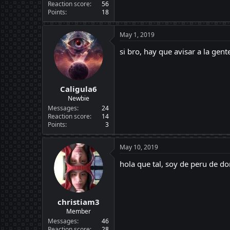
Reaction score
56
Points
18
May 1, 2019
si bro, hay que avisar a la gent
Caligula6
Newbie
Messages
24
Reaction score
14
Points
3
May 10, 2019
hola que tal, soy de peru de d
christiam3
Member
Messages
46
Reaction score
28