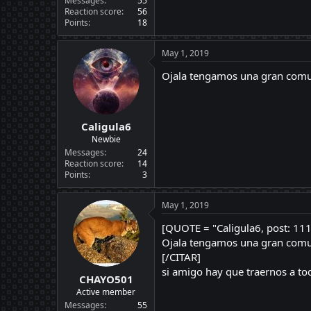
Messages
55
Reaction score
56
Points
18
May 1, 2019
Ojala tengamos una gran comun
Caligula6
Newbie
Messages
24
Reaction score
14
Points
3
May 1, 2019
[QUOTE = "Caligula6, post: 11
Ojala tengamos una gran comun
[/CITAR]
si amigo hay que traernos a tod
CHAYO501
Active member
Messages
55