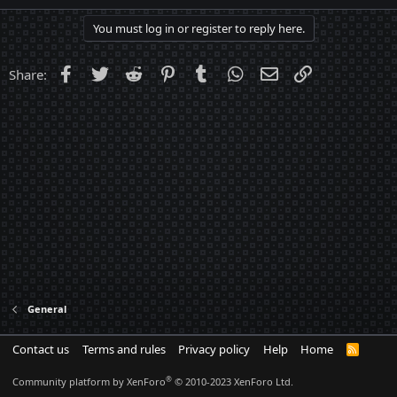
You must log in or register to reply here.
Facebook
Twitter
Reddit
Pinterest
Tumblr
WhatsApp
Email
Link
Share:
General
Contact us
Terms and rules
Privacy policy
Help
Home
R
S
S
®
Community platform by XenForo
© 2010-2023 XenForo Ltd.