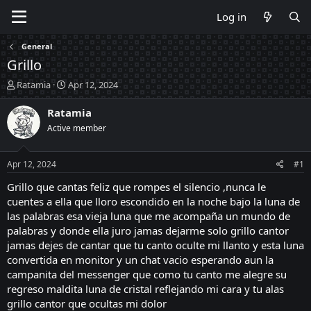
Log in
General
Grillo
T
S
Ratamia
Apr 12, 2024
h
t
r
a
Ratamia
e
r
Active member
a
t
d
d
s
a
Apr 12, 2024
#1
t
t
a
e
Grillo que cantas feliz que rompes el silencio ,nunca le
r
cuentes a ella que lloro escondido en la noche bajo la luna de
t
las palabras esa vieja luna que me acompaña un mundo de
e
palabras y donde ella juro jamas dejarme solo grillo cantor
r
jamas dejes de cantar que tu canto oculte mi llanto y esta luna
convertida en monitor y un chat vacio esperando aun la
campanita del messenger que como tu canto me alegre su
regreso maldita luna de cristal reflejando mi cara y tu alas
grillo cantor que ocultas mi dolor