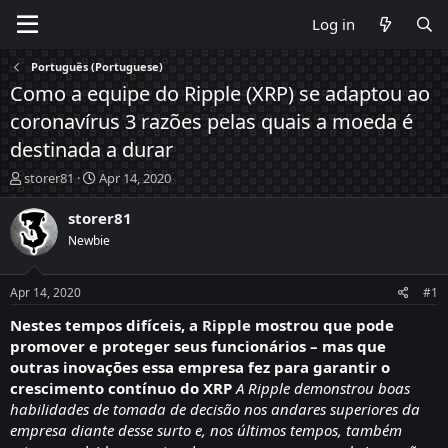
Log in
Português (Portuguese)
Como a equipe do Ripple (XRP) se adaptou ao
coronavírus 3 razões pelas quais a moeda é
destinada a durar
T
S
storer81
Apr 14, 2020
h
t
r
a
storer81
e
r
Newbie
a
t
d
d
s
a
Apr 14, 2020
#1
t
t
a
e
Nestes tempos difíceis, a
Ripple
mostrou que pode
r
promover e proteger seus funcionários – mas que
t
outras inovações essa empresa fez para garantir o
e
crescimento contínuo do XRP
A Ripple demonstrou boas
r
habilidades de tomada de decisão nos andares superiores da
empresa diante desse surto e, nos últimos tempos, também