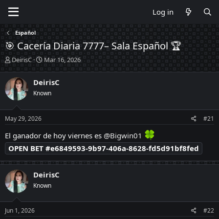
Log in
Español
🎯 Cacería Diaria 7777– Sala Español 🏆
T
S
DeirisC
Mar 16, 2026
h
t
r
a
DeirisC
e
r
Known
a
t
d
d
s
a
May 29, 2026
#21
t
t
a
e
El ganador de hoy viernes es
@Bigwin01
r
t
OPEN BET #e6849593-9b97-406a-8628-fd5d91bf8fed
e
r
DeirisC
Known
Jun 1, 2026
#22