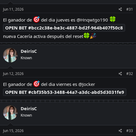
Jun 11, 2026
#31
El ganador de
del dia jueves es
@Hnqwtgo190
OPEN BET #bcc2c38e-be3c-4887-bd2f-964b407f50c8
nueva Cacería activa después del reset
DeirisC
Known
Jun 12, 2026
#32
El ganador de
del dia viernes es
@Jocker
OPEN BET #cbf35b53-3488-44a7-a3dc-abd5d3031fe9
DeirisC
Known
Jun 15, 2026
#33