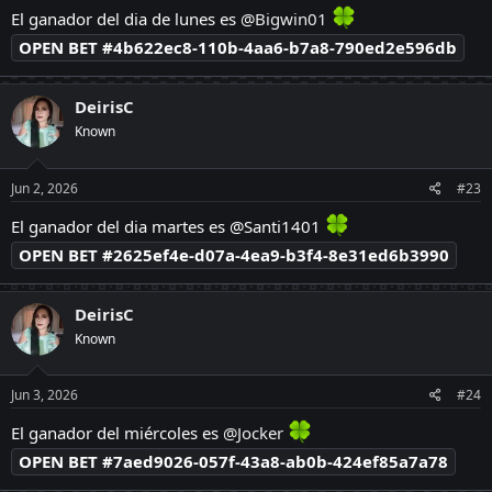
El ganador del dia de lunes es
@Bigwin01
OPEN BET #4b622ec8-110b-4aa6-b7a8-790ed2e596db
DeirisC
Known
Jun 2, 2026
#23
El ganador del dia martes es @Santi1401
OPEN BET #2625ef4e-d07a-4ea9-b3f4-8e31ed6b3990
DeirisC
Known
Jun 3, 2026
#24
El ganador del miércoles es
@Jocker
OPEN BET #7aed9026-057f-43a8-ab0b-424ef85a7a78