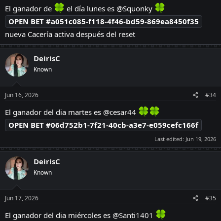
El ganador de
el día lunes es @Squonky
OPEN BET #a051c085-f118-4f46-bd59-869ea8450f35
nueva Cacería activa después del reset
DeirisC
Known
Jun 16, 2026
#34
El ganador del dia martes es @cesar44
OPEN BET #06d752b1-7f21-40cb-a3e7-e059cefc166f
Last edited:
Jun 19, 2026
DeirisC
Known
Jun 17, 2026
#35
El ganador del dia miércoles es
@Santi1401