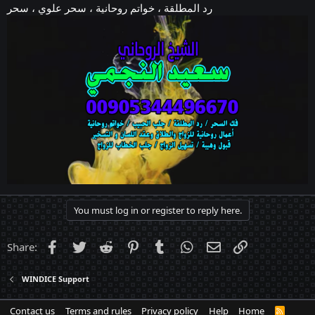
رد المطلقة ، خواتم روحانية ، سحر علوي ، سحر
You must log in or register to reply here.
Facebook
Twitter
Reddit
Pinterest
Tumblr
WhatsApp
Email
Link
Share:
WINDICE Support
Contact us
Terms and rules
Privacy policy
Help
Home
R