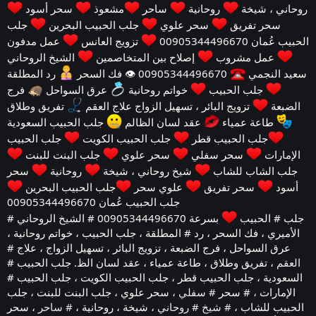
روحاني ، شيخة
روحانية
ساحر
مشعوذ
سحر أسود
سحر تفريق
سحر علوي
جلب الحبيب البحرين
جلب
الحبيب عُمان 00905344496670
تزويج العانس
عمل مدفون
عمل مشروب
إصلاح بين المتخاصمين
الشيخ الروحاني
سعيد النجمي
00905344496670 👁 فك السحر
رد المطلقة
جلب الحبيب
خواتم روحانية
عرق السواحل
فرج
الضبعة
تزويج البائر ، تسهيل الزواج علاج العقم
تفريق وطلاق
طاعة عمياء
عقد لسان الظالم
جلب الحبيب السعودية
جلب الحبيب قطر
جلب الحبيب الكويت
جلب الحبيب
الإمارات
سحر سفلي
سحر علوي
جلب البنت للبنت
جلب الشاب للشاب
شيخ روحاني ، شيخة
روحانية
سحر
أسود
سحر تفريق
علوي سحر
جلب الحبيب البحرين
جلب الحبيب عُمان 00905344496670
# جلب # الحبيب
بسرعة 00905344496670 # الشيخ الروحاني
الأميري ، فك السحر ، رد # المطلقة ، جلب الحبيب ، خواتم روحانية ،
عرق السواحل ، فرج الضبعة ، تزويج البائر ، تسهيل الزواج ، علاج
#
العقم
، تفريق وطلاق ، طاعة عمياء ، عقد لسان الظ. جلب الحبيب #
السعودية ، جلب الحبيب قطر ، جلب الحبيب الكويت ، جلب الحبيب #
الإمارات ، # سحر
# سفلي
، سحر علوي ، جلب البنت للبنت ، جلب
الحبيب للشاب ،
# شيخ
# روحاني
، شيخة ، روحانية ،
# ساحر
، سحر