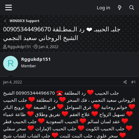
Log in
WINDICE Support
جلبـ الحبيبـ ❤️ رد الـمطـلقة 00905344496670
الشيخ الروحاني سعيد النجمي
T
S
Rggukdp151
Jan 4, 2022
h
t
r
a
Rggukdp151
R
e
r
Member
a
t
d
d
s
a
Jan 4, 2022
#1
t
t
a
e
جلب الحبيب
رد المطلقة
00905344496670 الشيخ
r
الروحاني سعيد النجمي ، فك السحر
رد المطلقة
جلب الحبيب
t
خواتم روحانية
عرق السواحل
فرج الضبعة
تزويج البائر
e
r
تسهيل الزواج
علاج العقم
تفريق وطلاق
طاعة عمياء
عقد لسان لسالم
الحبيب السعودية
جلب الحبيب قطر
جلب الحبيب الكويت
جلب الحبيب الإمارات
سحر سفلي
سحر علوي ، جلب البنت للبنت
جلب الشاب للشاب شيخ