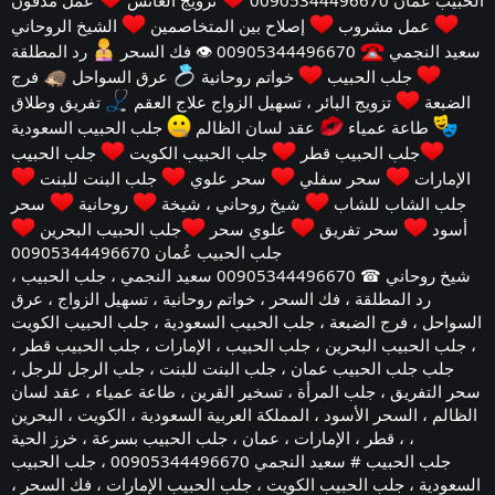
عمل مشروب
إصلاح بين المتخاصمين
الشيخ الروحاني
سعيد النجمي
00905344496670 👁 فك السحر
رد المطلقة
جلب الحبيب
خواتم روحانية
عرق السواحل
فرج
الضبعة
تزويج البائر ، تسهيل الزواج علاج العقم
تفريق وطلاق
طاعة عمياء
عقد لسان الظالم
جلب الحبيب السعودية
جلب الحبيب قطر
جلب الحبيب الكويت
جلب الحبيب
الإمارات
سحر سفلي
سحر علوي
جلب البنت للبنت
جلب الشاب للشاب
شيخ روحاني ، شيخة
روحانية
سحر
أسود
سحر تفريق
علوي سحر
جلب الحبيب البحرين
جلب الحبيب عُمان 00905344496670
شيخ روحاني ☎ 00905344496670 سعيد النجمي ، جلب الحبيب ،
رد المطلقة ، فك السحر ، خواتم روحانية ، تسهيل الزواج ، عرق
السواحل ، فرج الضبعة ، جلب الحبيب السعودية ، جلب الحبيب الكويت
، جلب الحبيب البحرين ، جلب الحبيب ، الإمارات ، جلب الحبيب قطر ،
جلب جلب الحبيب عمان ، جلب البنت للبنت ، جلب الرجل للرجل ،
سحر التفريق ، جلب المرأة ، تسخير القرين ، طاعة عمياء ، عقد لسان
الظالم ، السحر الأسود ، المملكة العربية السعودية ، الكويت ، البحرين
، قطر ، الإمارات ، عمان ، جلب الحبيب بسرعة ، خرز الحية ،
جلب الحبيب # سعيد النجمي 00905344496670 ، جلب الحبيب
السعودية ، جلب الحبيب الكويت ، جلب الحبيب الإمارات ، فك السحر ،