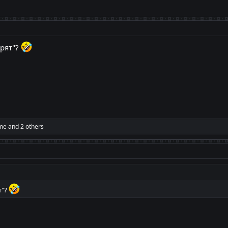
орят"?
me
and 2 others
т"?