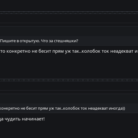
т. Пишите в открытую. Что за стешняшки?
кто конкретно не бесит прям уж так..колобок ток неадекват и
 конкретно не бесит прям уж так..колобок ток неадекват иногда))
да чудить начинает!