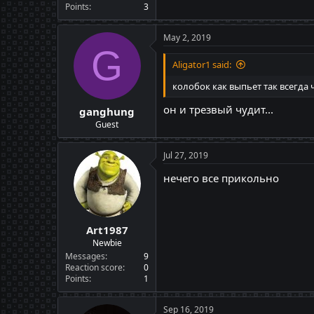
Points
3
May 2, 2019
G
Aligator1 said:
колобок как выпьет так всегда 
он и трезвый чудит...
ganghung
Guest
Jul 27, 2019
нечего все прикольно
Art1987
Newbie
Messages
9
Reaction score
0
Points
1
Sep 16, 2019