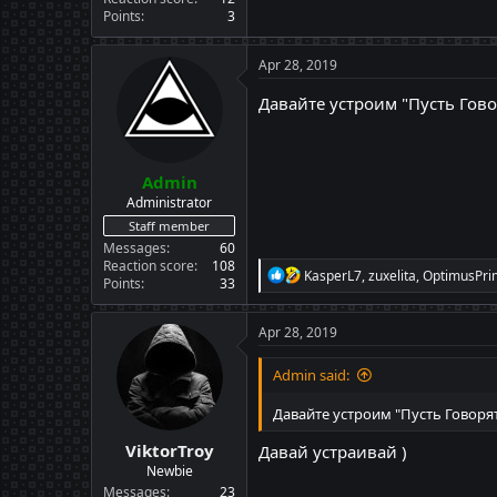
Points
3
Apr 28, 2019
Давайте устроим "Пусть Гов
Admin
Administrator
Staff member
Messages
60
Reaction score
108
R
KasperL7
,
zuxelita
,
OptimusPri
Points
33
e
a
c
Apr 28, 2019
t
i
Admin said:
o
n
Давайте устроим "Пусть Говоря
s
:
ViktorTroy
Давай устраивай )
Newbie
Messages
23