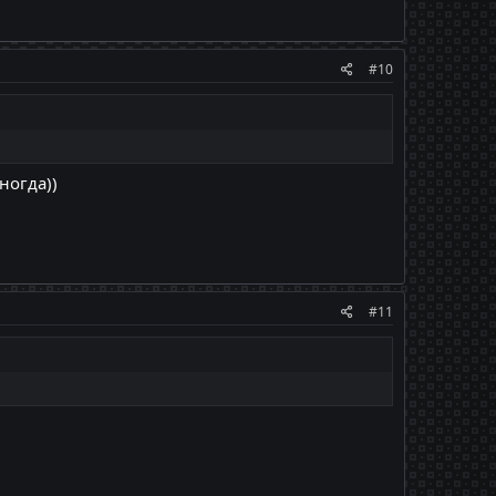
#10
ногда))
#11