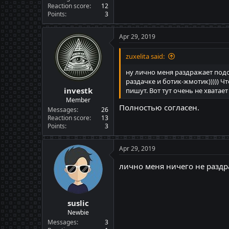
Reaction score
12
Points
3
Apr 29, 2019
zuxelita said:
ну лично меня раздражает подо
раздачке и ботик-жмотик))))) Ч
investk
пишут. Вот тут очень не хватае
Member
Полностью согласен.
Messages
26
Reaction score
13
Points
3
Apr 29, 2019
лично меня ничего не раздр
suslic
Newbie
Messages
3