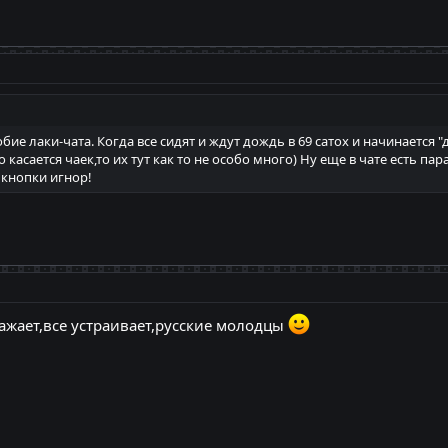
бие лаки-чата. Когда все сидят и ждут дождь в 69 сатох и начинается
то касается чаек,то их тут как то не особо много) Ну еще в чате есть 
т кнопки игнор!
ажает,все устраивает,русские молодцы