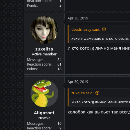
Reaction score
1
Points
3
Apr 30, 2019
deadmazay said:
хехе, я даже заю кто кого беси
и кто кого?)) лично меня ни
zuxelita
Active member
Messages
54
Reaction score
61
Points
18
Apr 30, 2019
zuxelita said:
и кто кого?)) лично меня никто
колобок как выпьет так всег
Aligator1
Newbie
Messages
10
Reaction score
9