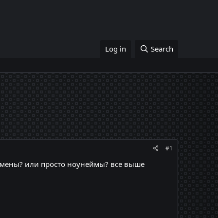
Log in
Search
#1
о-мены? или просто ноунеймы? все выше