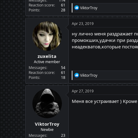
Messages
114
Reaction score
61
R
ViktorTroy
Points
28
e
a
c
Apr 23, 2019
t
i
ну лично меня раздражает по
o
промокших,удачки при раздачк
n
неадекватов,которые постоя
s
:
zuxelita
Active member
Messages
54
Reaction score
61
R
ViktorTroy
Points
18
e
a
c
Apr 27, 2019
t
i
Меня все устраивает ) Кроме 
o
n
s
:
ViktorTroy
Newbie
Messages
23