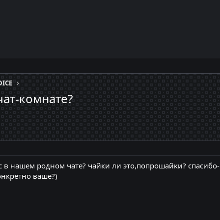
DICE
чат-комнате?
ас в нашем родном чате? чайки ли это,попрошайки? спасиб
онкретно ваше?)