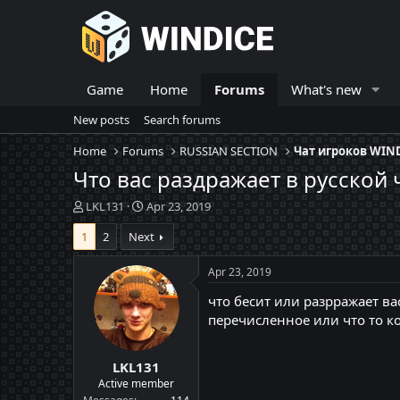
Game
Home
Forums
What's new
New posts
Search forums
Home
Forums
RUSSIAN SECTION
Чат игроков WIN
Что вас раздражает в русской 
T
S
LKL131
Apr 23, 2019
h
t
1
2
Next
r
a
e
r
a
t
Apr 23, 2019
d
d
что бесит или разрражает в
s
a
t
t
перечисленное или что то к
a
e
r
LKL131
t
e
Active member
r