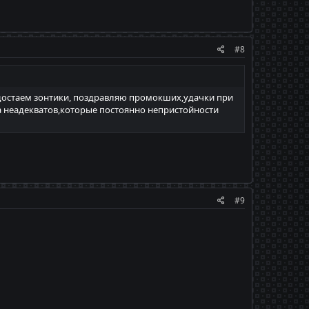
#8
 "достаем зонтики, поздравляю промокших,удачки при
пара неадекватов,которые постоянно непристойности
#9