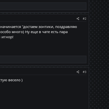
#2
и начинается "достаем зонтики, поздравляю
 особо много) Ну еще в чате есть пара
 игнор!
#3
стую весело )