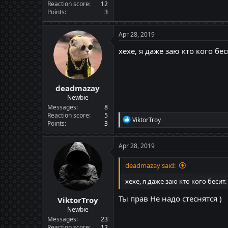
Reaction score
12
Points
3
Apr 28, 2019
хехе, я даже заю кто кого б
deadmazay
Newbie
Messages
8
Reaction score
5
R
ViktorTroy
Points
3
e
a
c
Apr 28, 2019
t
i
deadmazay said:
o
n
хехе, я даже заю кто кого беси
s
:
Ты прав Не надо стеснятся )
ViktorTroy
Newbie
Messages
23
Reaction score
12