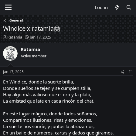
Log in
General
Windice x ratamia🤗
T
S
Ratamia
Jan 17, 2025
h
t
r
a
Ratamia
e
r
Active member
a
t
d
d
s
a
Jan 17, 2025
#1
t
t
a
e
En Windice, donde la suerte brilla,
r
Donde sueños se tejen y se cumplen stilla,
t
Hay algo más valioso que el oro y la plata,
e
La amistad que late en cada rincón del chat.
r
En este lugar mágico, donde todos soñamos,
Compartimos ilusiones, risas y emociones,
La suerte nos sonríe, y juntos la abrazamos,
En un baile de números, cartas y dados que giramos.