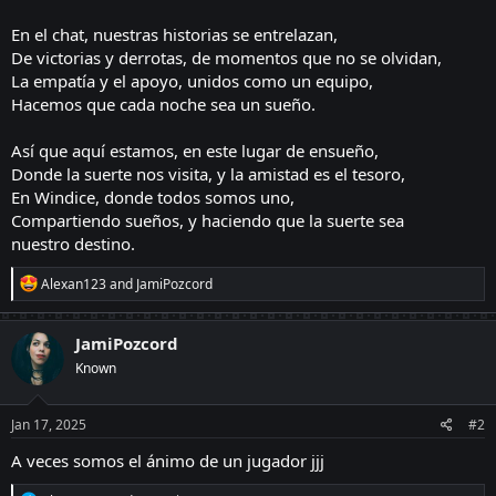
En el chat, nuestras historias se entrelazan,
De victorias y derrotas, de momentos que no se olvidan,
La empatía y el apoyo, unidos como un equipo,
Hacemos que cada noche sea un sueño.
Así que aquí estamos, en este lugar de ensueño,
Donde la suerte nos visita, y la amistad es el tesoro,
En Windice, donde todos somos uno,
Compartiendo sueños, y haciendo que la suerte sea
nuestro destino.
R
Alexan123
and
JamiPozcord
e
a
c
JamiPozcord
t
Known
i
o
n
s
Jan 17, 2025
#2
:
A veces somos el ánimo de un jugador jjj