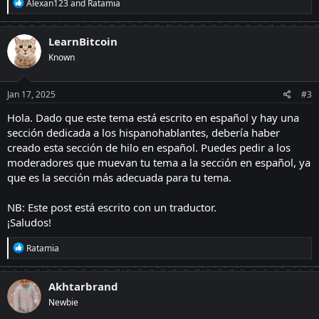
R
Alexan123
and
Ratamia
e
a
c
LearnBitcoin
t
Known
i
o
n
s
Jan 17, 2025
#3
:
Hola. Dado que este tema está escrito en español y hay una
sección dedicada a los hispanohablantes, debería haber
creado esta sección de hilo en español. Puedes pedir a los
moderadores que muevan tu tema a la sección en español, ya
que es la sección más adecuada para tu tema.
NB: Este post está escrito con un traductor.
¡Saludos!
R
Ratamia
e
a
c
Akhtarbrand
t
Newbie
i
o