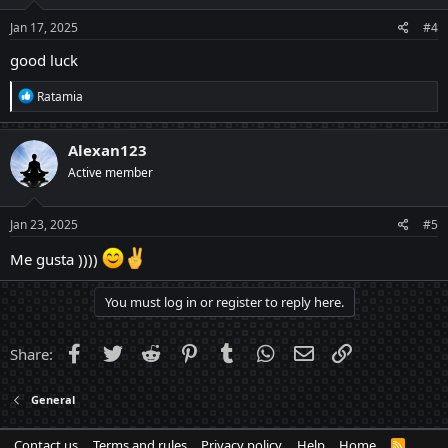
n
s
Jan 17, 2025
#4
:
good luck
R
Ratamia
e
a
c
Alexan123
t
Active member
i
o
n
s
Jan 23, 2025
#5
:
Me gusta ))))
You must log in or register to reply here.
Facebook
Twitter
Reddit
Pinterest
Tumblr
WhatsApp
Email
Link
Share:
General
Contact us
Terms and rules
Privacy policy
Help
Home
R