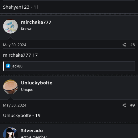
Shahyan123 - 11
mirchaka777
Known
May 30, 2024
#8
mirchaka777 17
R
Jack80
e
a
c
Unluckybolte
t
Unique
i
o
n
s
May 30, 2024
#9
:
Unluckybolte - 19
Silverado
Active member