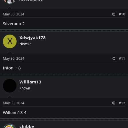
May 30, 2024
#10
Silverado 2
Xdwjyak178
X
Newbie
May 30, 2024
#11
Intoni +8
William13
Known
May 30, 2024
#12
William13 4
chibby