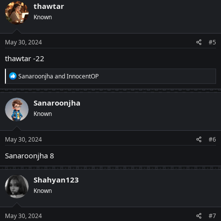
c
thawtar
t
Known
i
o
n
s
May 30, 2024
#5
:
thawtar -22
R
Sanaroonjha
and
InnocentOP
e
a
c
Sanaroonjha
t
Known
i
o
n
s
May 30, 2024
#6
:
Sanaroonjha 8
Shahyan123
Known
May 30, 2024
#7