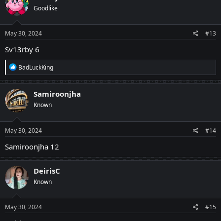
Goodlike
May 30, 2024
#13
Sv13rby 6
R
BadLuckKing
e
a
c
Samiroonjha
t
Known
i
o
n
s
May 30, 2024
#14
:
Samiroonjha 12
DeirisC
Known
May 30, 2024
#15