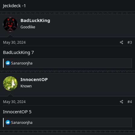
Jeckdeck -1
BadLuckKing
Goodlike
May 30, 2024
#3
BadLuckKing 7
R
Sanaroonjha
e
a
c
InnocentOP
t
Known
i
o
n
s
May 30, 2024
#4
:
InnocentOP 5
R
Sanaroonjha
e
a