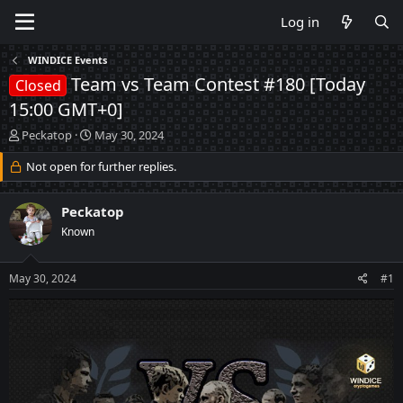
Log in
WINDICE Events
Team vs Team Contest #180 [Today
Closed
15:00 GMT+0]
T
S
Peckatop
May 30, 2024
h
t
r
Not open for further replies.
a
e
r
a
t
Peckatop
d
d
s
a
Known
t
t
a
e
May 30, 2024
#1
r
t
e
r