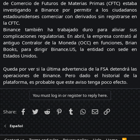
de Comercio de Futuros de Materias Primas (CFTC) estaba
investigando a Binance por permitir a los ciudadanos
estadounidenses comerciar con derivados sin registrarse en
la CFTC.
Binance también ha trabajado duro para aliviar sus
complicaciones regulatorias. En abril, la empresa
contrató
al
antiguo Contralor de la Moneda (OCC) en funciones, Brian
Books, para dirigir Binance.US, la entidad con sede en
Estados Unidos.
Queda por ver si la última advertencia de la FSA detendrá las
operaciones de Binance. Pero dado el historial de la
plataforma, es probable que este aviso tenga poco efecto.​
You must log in or register to reply here.
Facebook
Twitter
Reddit
Pinterest
Tumblr
WhatsApp
Email
Link
Share:
Español
R