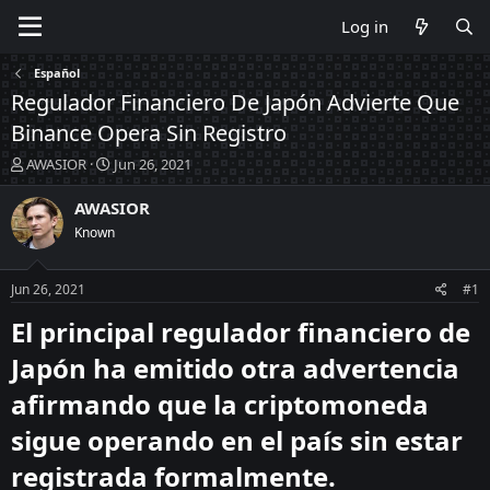
Log in
Español
Regulador Financiero De Japón Advierte Que
Binance Opera Sin Registro
T
S
AWASIOR
Jun 26, 2021
h
t
r
a
AWASIOR
e
r
Known
a
t
d
d
s
a
Jun 26, 2021
#1
t
t
a
e
El principal regulador financiero de
r
Japón ha emitido otra advertencia
t
e
afirmando que la criptomoneda
r
sigue operando en el país sin estar
registrada formalmente.​