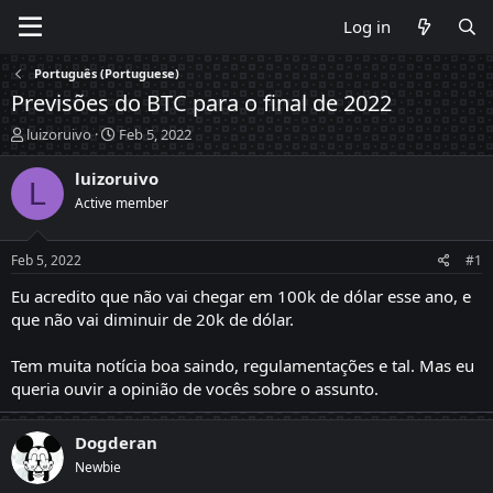
Log in
Português (Portuguese)
Previsões do BTC para o final de 2022
T
S
luizoruivo
Feb 5, 2022
h
t
r
a
luizoruivo
L
e
r
Active member
a
t
d
d
s
a
Feb 5, 2022
#1
t
t
a
e
Eu acredito que não vai chegar em 100k de dólar esse ano, e
r
que não vai diminuir de 20k de dólar.
t
e
Tem muita notícia boa saindo, regulamentações e tal. Mas eu
r
queria ouvir a opinião de vocês sobre o assunto.
Dogderan
Newbie