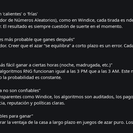
calientes' o 'frías'
or de Números Aleatorios), como en Windice, cada tirada es nde
. El resultado es siempre cuestión de suerte en el momento.
 es más probable que ganes después”
gador. Creer que el azar “se equilibra” a corto plazo es un error. 
ás fácil ganar a ciertas horas (noche, madrugada, etc.)”
s algoritmos RNG funcionan igual a las 3 PM que a las 3 AM. Est
 la probabilidad es constante.
a no son confiables”
nsparentes como Windice, los algoritmos son auditados, los pagos 
ia, reputación y políticas claras.
ibles para ganar”
ar la ventaja de la casa a largo plazo en juegos de azar puro. Lo