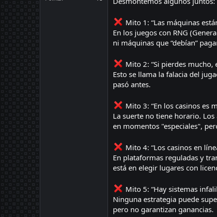
Desmontemos algunos juntos:
Mito 1: “Las máquinas están '
En los juegos con RNG (Generad
ni máquinas que “debían” pagar
Mito 2: “Si pierdes mucho,
Esto se llama la falacia del ju
pasó antes.
Mito 3: “En los casinos es m
La suerte no tiene horario. Lo
en momentos "especiales", pero
Mito 4: “Los casinos en líne
En plataformas reguladas y tra
está en elegir lugares con licenc
Mito 5: “Hay sistemas infal
Ninguna estrategia puede super
pero no garantizan ganancias.