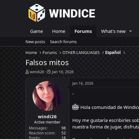
Game
Home
Forums
What's new
New posts
Search forums
Home
Forums
OTHER LANGUAGES
Español
Falsos mitos
T
S
windi26
Jan 16, 2026
h
t
r
a
Jan 16, 2026
e
r
-
a
t
d
d
s
a
Hola comunidad de Windic
t
t
windi26
a
e
Hoy me gustaría escribirles so
r
Active member
nuestra forma de jugar, disfrut
t
Messages
98
e
Reaction score
52
Points
18
r