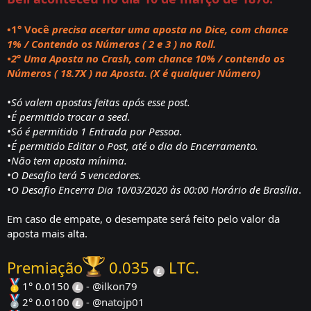
•1° Você
precisa acertar uma aposta no Dice, com chance
1% / Contendo os Números ( 2 e 3 ) no Roll.
•2° Uma Aposta no Crash, com chance 10% / contendo os
Números ( 18.7X ) na Aposta. (X é qualquer Número)
•Só valem apostas feitas após esse post.
•É permitido trocar a seed.
•Só é permitido 1 Entrada por Pessoa.
•É permitido Editar o Post, até o dia do Encerramento.
•Não tem aposta mínima.
•O Desafio terá 5 vencedores.
•O Desafio Encerra Dia 10/03/2020 às 00:00 Horário de Brasília
.
Em caso de empate, o desempate será feito pelo valor da
aposta mais alta.
Premiação
0.035
LTC.
1° 0.0150
-
@ilkon79
2° 0.0100
-
@natojp01