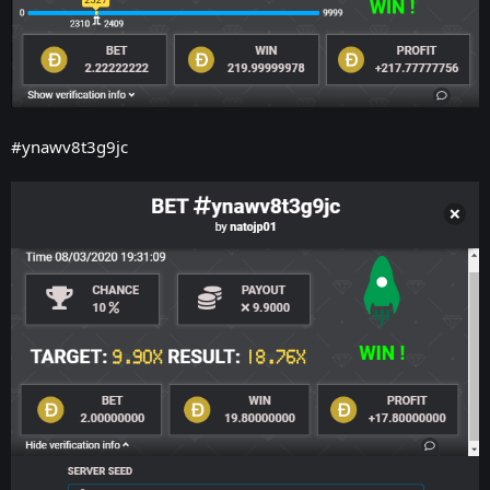
#ynawv8t3g9jc