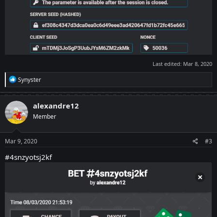
Last edited:
Mar 8, 2020
R
Synyster
e
a
c
alexandre12
t
Member
i
o
n
s
Mar 9, 2020
#3
:
#4snzyotsj2kf