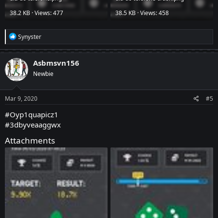
38.2 KB · Views: 477
38.5 KB · Views: 458
R
Synyster
e
a
c
Asbmsvn156
t
Newbie
i
o
n
s
Mar 9, 2020
#5
:
#Oyp1quapicz1
#3dbyveaaggwx
Attachments