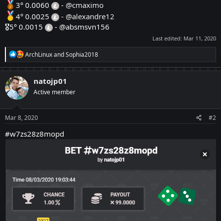
3° 0.0060
-
@cmaximo
4° 0.0025
-
@alexandre12
🎖5° 0.0015
- @absmsvn156
Last edited:
Mar 11, 2020
R
ArchLinux
and
Sophia2018
e
a
c
natojp01
t
Active member
i
o
n
s
Mar 8, 2020
#2
:
#w7zs28z8mopd