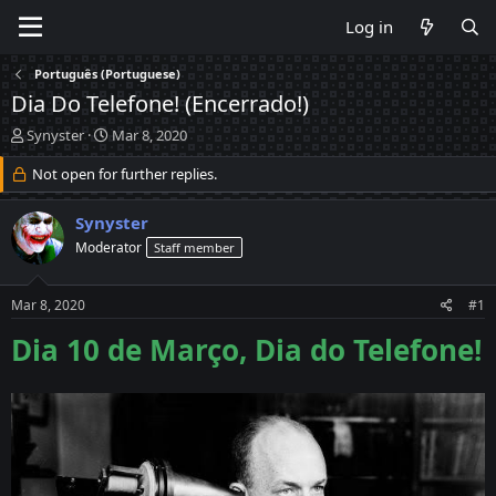
Log in
Português (Portuguese)
Dia Do Telefone! (Encerrado!)
T
S
Synyster
Mar 8, 2020
h
t
r
Not open for further replies.
a
e
r
a
t
Synyster
d
d
Moderator
Staff member
s
a
t
t
a
e
Mar 8, 2020
#1
r
t
Dia 10 de Março, Dia do Telefone!
e
r