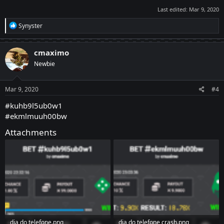
Last edited:
Mar 9, 2020
R
Synyster
e
a
c
cmaximo
t
Newbie
i
o
n
s
Mar 9, 2020
#4
:
#kuhb9l5ub0w1
#ekmlmuuh00bw
Attachments
dia do telefone.png
dia do telefone crash.png