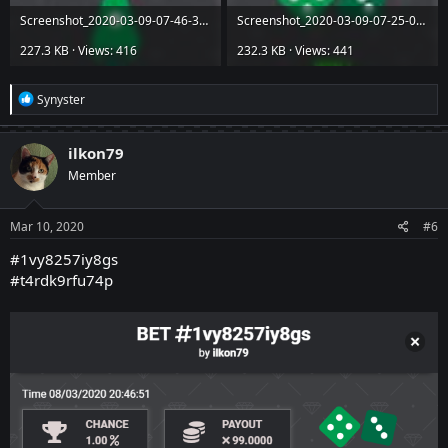
Screenshot_2020-03-09-07-46-32-260_com.android.chrome.jpg
Screenshot_2020-03-09-07-25-05-320_com.android.chrome.jpg
227.3 KB · Views: 416
232.3 KB · Views: 441
R
Synyster
e
a
c
ilkon79
t
Member
i
o
n
s
Mar 10, 2020
#6
:
#1vy8257iy8gs
#t4rdk9rfu74p