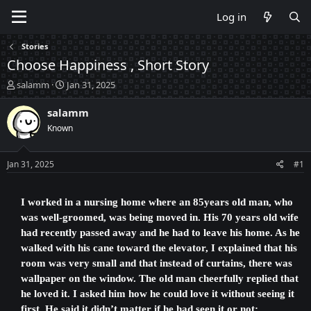
Log in
Stories
Choose Happiness , Short Story
T
S
salamm
Jan 31, 2025
h
t
r
a
salamm
e
r
Known
a
t
d
d
s
a
Jan 31, 2025
#1
t
t
a
e
r
I worked in a nursing home where an 85years old man, who
t
was well-groomed, was being moved in. His 70 years old wife
e
had recently passed away and he had to leave his home. As he
r
walked with his cane toward the elevator, I explained that his
room was very small and that instead of curtains, there was
wallpaper on the window. The old man cheerfully replied that
he loved it. I asked him how he could love it without seeing it
first. He said it didn’t matter if he had seen it or not;