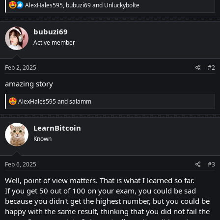
R
AlexHales595
,
bubuzi69
and
Unluckybolte
e
a
c
bubuzi69
t
Active member
i
o
n
s
Feb 2, 2025
#2
:
amazing story
R
AlexHales595
and
salamm
e
a
c
LearnBitcoin
t
Known
i
o
n
s
Feb 6, 2025
#3
:
Well, point of view matters. That is what I learned so far.
If you get 50 out of 100 on your exam, you could be sad
because you didn't get the highest number, but you could be
happy with the same result, thinking that you did not fail the