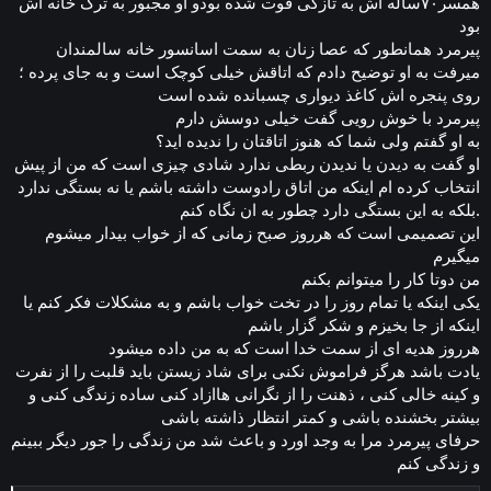
همسر۷۰ساله اش به تازگی فوت شده بودو او مجبور به ترک خانه اش
بود
پیرمرد همانطور که عصا زنان به سمت اسانسور خانه سالمندان
میرفت به او توضیح دادم که اتاقش خیلی کوچک است و به جای پرده ؛
روی پنجره اش کاغذ دیواری چسبانده شده است
پیرمرد با خوش رویی گفت خیلی دوسش دارم
به او گفتم ولی شما که هنوز اتاقتان را ندیده اید؟
او گفت به دیدن یا ندیدن ربطی ندارد شادی چیزی است که من از پیش
انتخاب کرده ام اینکه من اتاق رادوست داشته باشم یا نه بستگی ندارد
بلکه به این بستگی دارد چطور به ان نگاه کنم.
این تصمیمی است که هرروز صبح زمانی که از خواب بیدار میشوم
میگیرم
من دوتا کار‌ را میتوانم بکنم
یکی اینکه یا تمام روز را در تخت خواب باشم و به مشکلات فکر کنم یا
اینکه از جا بخیزم و شکر گزار باشم
هرروز هدیه ای از سمت خدا است که به من داده میشود
یادت باشد هرگز فراموش نکنی برای شاد زیستن باید قلبت را از نفرت
و کینه خالی کنی ، ذهنت را از نگرانی هاازاد کنی ساده زندگی کنی و
بیشتر بخشنده باشی و کمتر انتظار ذاشته باشی
حرفای پیرمرد مرا به وجد اورد و باعث شد من زندگی را جور دیگر ببینم