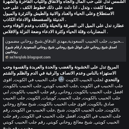
الشمس تدل على حب المال والجاه والانفاق والثياب الفاخرة والشهرة
مهما كلفت ، وتدل ، اذا دلت على ذلك خطوط الكف ، على حب
الاستطلاع وعلى الحياء والعناد والانية والطيش والثرثرة والميول
الدنيئة والسفسطة والادعاء الكاذب .
عطارد تدل على الميل الى السرقة والحيلة والكذب وعدم الوفاء وحب
المضاربات وقلة الحياء وكثرة الادعاء وضعة النزلة والافلاس .
سحر القلوب في جلب المحبوب, جلب الحبيب السعودية,مهدي الدقاق,شيخ روحاني مضمون
اصدق شيخ روحاني على غوغل شيخ روحاني, شيخ روحاني السعودية, ارقام شيوخ
روحانيين
se7erqlob.blogspot.com
المريخ تدل على الخشونة والغضب والحدة والعربدة والقسوة وحب
الاستهزاء بالناس وعدم الانصاف والرغبة في الدم والظلم والشتم
والتحدي
لجلب الحبيب الكويت
جلب الحبيب في الكويت, اقوى
جلب الحبيب في الكويت ,جلب الحبيب كويتي, جلب الحبيب بالكويت,
افضل جلب الحبيب بالكويت, روحاني, رقم جلب الحبيب بالكويت, ابي
جلب الحبيب بالكويت, جلب الحبيب, كويتيات, الكويت, جلب الحبيب
صادق بالكويت, اقوى جلب الحبيب بالكويت, شيخ معالج روحاني
بالكويت, جلب الحبيب الكويت, شيخ ,جلب الحبيب من الكويت, رقم
جلب الحبيب في الكويت, افضل جلب الحبيب في الكويت, رقم جلب
الحبيب كويتي, شيخ معالج روحاني كويتي, رقم جلب الحبيب كويتي
مجرب, رقم شيخ,