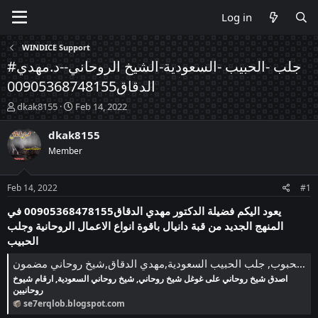
Log in
WINDICE Support
#جلب -الحبيب -السعودية-الشيخ الروحاني--د.مهدي
الدقاق00905368748155
T
S
dkak8155
Feb 14, 2022
h
t
r
a
dkak8155
e
r
Member
a
t
d
d
s
a
Feb 14, 2022
#1
t
t
a
e
يعود اليكم فضيلة الدكتور مهدي الدقاق00905368478155 في
r
المنهج الجديد من قبة دانيال باقوة انواع الاعمال الروحانية وجلب
t
الحبيب
e
r
سحر القلوب في جلب المحبوب, جلب الحبيب السعودية,مهدي الدقاق,شيخ روحاني مضمون
اصدق شيخ روحاني على غوغل شيخ روحاني, شيخ روحاني السعودية, ارقام شيوخ
روحانيين
se7erqlob.blogspot.com