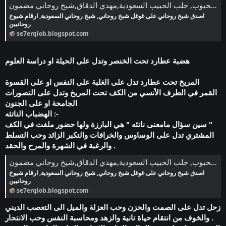
سحر القلوب في جلب المحبوب, جلب الحبيب السعودية,مهدي الدقاق,شيخ روحاني مضمون
اصدق شيخ روحاني على غوغل شيخ روحاني, شيخ روحاني السعودية, ارقام شيوخ
روحانيين
se7erqlob.blogspot.com
هضبة عطارد تحت الخنصر وتدل على الحيلة او دراسة العلوم
المريخ تحت عطارد تدل على الغلبة على النفس او على القسوة
القمر في الطرف الأنسي من الكف تحت المريخ وتدل على التصورات
الجامحة او على الجنون
الهضباب الناتئه :-
سين سؤال مامعنى ناتئه " هي البارزة ولها حضور ملفت في الكف "
المشتري تدل على الوساوس والخرافات والتكبر الزائد وحب التسلط
والرغبة في الشهرة والمرح والحقد .
سحر القلوب في جلب المحبوب, جلب الحبيب السعودية,مهدي الدقاق,شيخ روحاني مضمون
اصدق شيخ روحاني على غوغل شيخ روحاني, شيخ روحاني السعودية, ارقام شيوخ
روحانيين
se7erqlob.blogspot.com
زحل تدل على الصمت والحزن وحب العزلة والميل الى التعصب الديني
والخوف من انتقام حياة تانية والزهد ومحاسبة النفس وحب الانتحار .