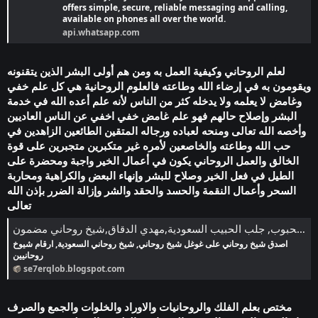
offers simple, secure, reliable messaging and calling,
available on phones all over the world.
api.whatsapp.com
لعلم الروحاني وكيفية العمل به ومن هم أولى البشر الذين يتقنونه
ويقومون به في إرضاء الله وطاعته فالعلوم الروحانية هي كل علم خفي
وغامض لا يعلمه ولا يدخله كثر من الناس لأنه علم أعده الله في خدمة
البشر وإصلاح حالهم فهو علم غامض خفي اخفي عن الناس العاديين
وأخصه الله تعالى ومنحه لعباده ورجاله المتقين الطائعين الزاهدين في
حب الله وطاعته والخاصعين لأمره غير متكبرين متجبرين على قوة
الخالق والعمل الروحاني يكون في أعمال الخير واجبة ومحضرة على
الطيل في فعل الخير وصلاح للبشر وإنهاء البعض والكراهية ومحاربة
السحر وأعمال النقمة والحسد والحقد والشر وإزالة الضرر بإذن الله
تعالى
سحر القلوب في جلب المحبوب, جلب الحبيب السعودية,مهدي الدقاق,شيخ روحاني مضمون
اصدق شيخ روحاني على غوغل شيخ روحاني, شيخ روحاني السعودية, ارقام شيوخ
روحانيين
se7erqlob.blogspot.com
مختص بعلم الفلك والروحانيات والاوراد والخلوات والجمع والصرف