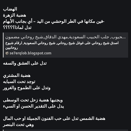
الهضاب
هضبة الزهرة
فين مكانها في الطر الوحشي من اليد – أي بجانب الأبهام-
تدل لماذا؟؟؟؟؟
سحر القلوب في جلب المحبوب, جلب الحبيب السعودية,مهدي الدقاق,شيخ روحاني مضمون
اصدق شيخ روحاني على غوغل شيخ روحاني, شيخ روحاني السعودية, ارقام شيوخ
روحانيين
se7erqlob.blogspot.com
تدل على العشق والسفه
هضبة المشتري
توجد تحت السبابه
وتدل على الطموح والغرور
وبجنبها هضبة زحل تحت الوسطى
يدل على التقدير الحسن او السيء
هضبة الشمس تدل على حب الفنون الجميلة او حب المال
وهي تحت البنصر