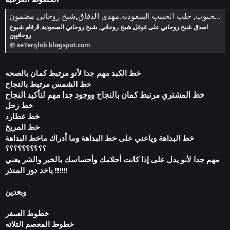
سحر القلوب في جلب المحبوب, جلب الحبيب السعودية,مهدي الدقاق,شيخ روحاني مضمون
اصدق شيخ روحاني على غوغل شيخ روحاني, شيخ روحاني السعودية, ارقام شيوخ
روحانيين
se7erqlob.blogspot.com
خط الكبد مهم جدا لأنو مرتبط كمان بالصحه
خط الشمس مرتبط بالنجاح
خط المشتري مرتبط كمان بالنجاح ووجود جدا مهم لتأكيد النجاح
خط زحل
خط عطارد
خط المريخ
خط البداهة وياعني على خط البداهة وما أدراك ماخط البداهة
؟؟؟؟؟؟؟؟؟؟
مهم جدا لأنو يدل على إذا كانت أحلامك وأحساسك بالخير والشر يعني
ياخد دور المنذر !!!!!!
وبعدين
خطوط السفر
خطوط المعصم التلاته