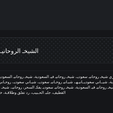
الشيخـ الروحانيـ 00905343999661 ☎️ راشد الأمير
ي شيخـ روحانيـ سعوديـ، شيخـ روحانيـ فيـ السعودية، شيخـ روحانيـ السعودية
ة، شيــاني سعوديــانيـهـ، شيـانيـ روحـانيـ سعوديـ، شيـاني سعوديـ، روحـاني
ـ روحانيـ فيـ السعودية، شيخـ روحانيـ سعوديـ يفكـ السحر، روحانيـ، شيخـ رو
القطيف، جلبـ الحـبيب، رد تفلق وطلاقـة، خواتمـ روحـب