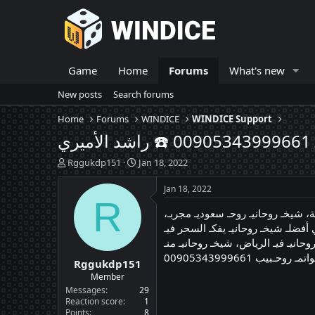
Game
Home
Forums
What's new
New posts
Search forums
Home
Forums
WINDICE
WINDICE Support
ي
T
S
Rggukdp151
Jan 18, 2022
h
t
r
a
Jan 18, 2022
e
r
R
، شيخـ روحانيـ روحـ سعوديـ مجربـ،
t
a
d
d
 أفضلـ شيخـ روحانيـ يفكـ السحر فيـ
s
a
حانيـ فيـ الرياض، شيخـ روحانيـ منـ
t
t
يب 00905343999661
Rggukdp151
a
e
r
Member
t
Messages
29
e
Reaction score
1
Points
8
r