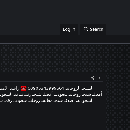
Log in
Search
#1
الشيخـ الروحانيـ 00905343999661
راشد الأمير
أفضلـ شيخـ روحانيـ سعوديـ، أفضلـ شيخـ رقمانيـ فيـ السعودي
السعودية، أصدقـ شيخـ معالجـ روحانيـ سعوديـ، رقمـ شيخ